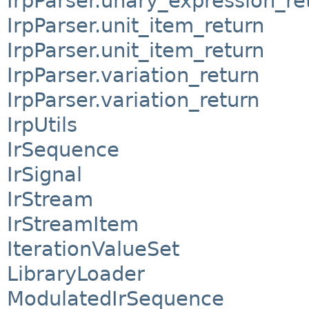
IrpParser.unary_expression_re
IrpParser.unit_item_return
IrpParser.unit_item_return
IrpParser.variation_return
IrpParser.variation_return
IrpUtils
IrSequence
IrSignal
IrStream
IrStreamItem
IterationValueSet
LibraryLoader
ModulatedIrSequence