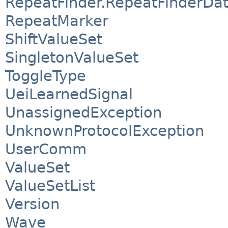
RepeatFinder.RepeatFinderDa
RepeatMarker
ShiftValueSet
SingletonValueSet
ToggleType
UeiLearnedSignal
UnassignedException
UnknownProtocolException
UserComm
ValueSet
ValueSetList
Version
Wave