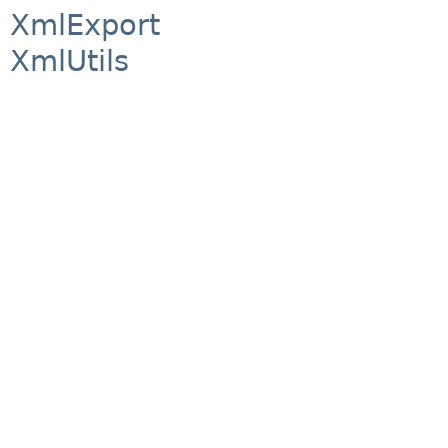
XmlExport
XmlUtils