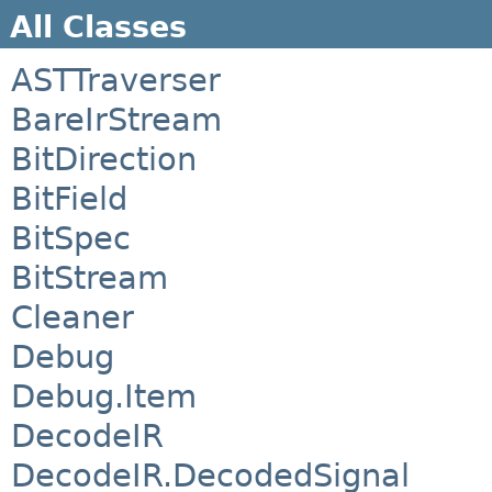
All Classes
ASTTraverser
BareIrStream
BitDirection
BitField
BitSpec
BitStream
Cleaner
Debug
Debug.Item
DecodeIR
DecodeIR.DecodedSignal