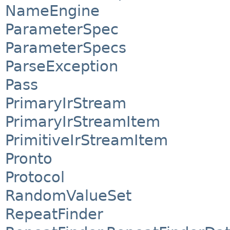
NameEngine
ParameterSpec
ParameterSpecs
ParseException
Pass
PrimaryIrStream
PrimaryIrStreamItem
PrimitiveIrStreamItem
Pronto
Protocol
RandomValueSet
RepeatFinder