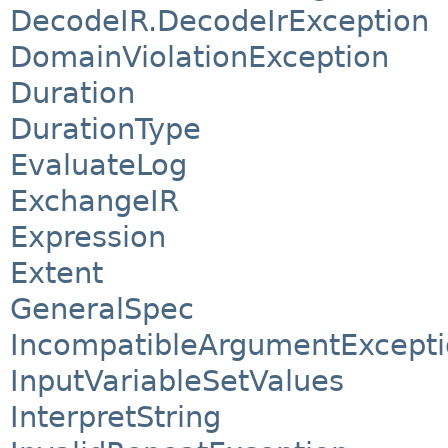
DecodeIR.DecodeIrException
DomainViolationException
Duration
DurationType
EvaluateLog
ExchangeIR
Expression
Extent
GeneralSpec
IncompatibleArgumentExcept
InputVariableSetValues
InterpretString